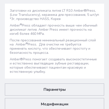
Заготовки из дисиликата лития LT R10 Amber®Press,
(Low Translucency), керамика для прессования, 5 шт/уп
*3г, производство HASS, Корея
®
Amber
Press обладает прочность выше чем обычный
дисиликат лития. Amber Press имеет прочность на
изгиб более 460 MPa.
После прессования минимальный реакционный слой
®
на Amber
Press. Для очистки не требуется
применять кислоту, что обеспечивает простоту и
безопасность процесса.
Amber®Press помогает создавать высокоэстетичные
и естественно выглядящие зубные реставрации,
которые обеспечивают пациентам красивую и
естественную улыбку.
Параметры
Модификации