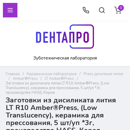
0
Зуботехническая лаборатория
Главная
/
Керамическая лаборатория
/
Press дисиликат лития
/
Amber®Press
/
LT Amber®Press
/
Заготовки из дисиликата лития LT R10 Amber®Press, (Low
Translucency), керамика для прессования, 5 шт/уп *3г,
производство HASS, Корея
Заготовки из дисиликата лития
LT R10 Amber®Press, (Low
Translucency), керамика для
прессования, 5 шт/уп *3г,