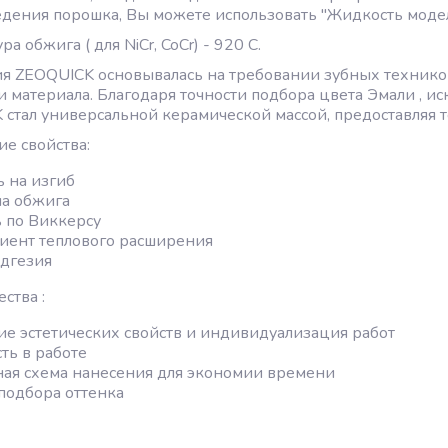
дения порошка, Вы можете использовать "Жидкость моделир
а обжига ( для NiCr, CoCr) - 920 C.
я ZEOQUICK основывалась на требовании зубных техников
 материала. Благодаря точности подбора цвета Эмали , ис
стал универсальной керамической массой, предоставляя т
е свойства:
 на изгиб
а обжига
 по Виккерсу
ент теплового расширения
адгезия
ства :
е эстетических свойств и индивидуализация работ
ть в работе
ая схема нанесения для экономии времени
подбора оттенка