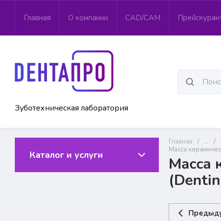
Главная
О компании
CAD/CAM
Прейскуран
Зуботехническая лаборатория
Главная
/
...
/
Масса керамическ
Каталог и услуги
Масса 
(Dentin
Предыд