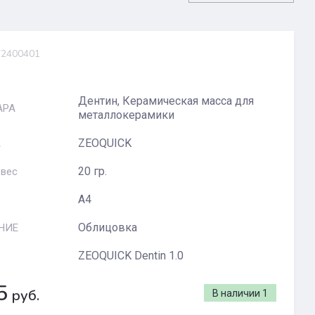
2400401
Дентин, Керамическая масса для
АРА
металлокерамики
ZEOQUICK
А
20 гр.
 вес
A4
Облицовка
НИЕ
ZEOQUICK Dentin 1.0
5
руб.
В наличии
1