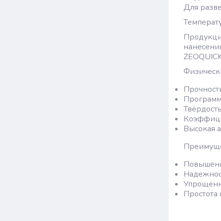
Для разве
Температур
Продукци
нанесении
ZEOQUICK 
Физически
Прочность
Программ
Твёрдость
Коэффици
Высокая 
Преимуще
Повышени
Надежнос
Упрощенн
Простота 