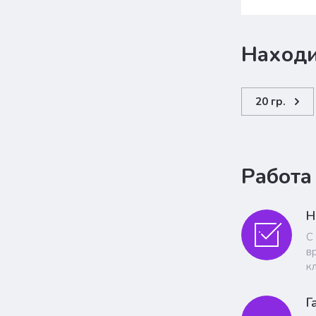
Находи
20 гр.
Работа
Н
С
в
к
Г