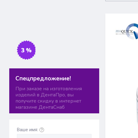
3 %
Спецпредложение!
При заказе на изготовления
изделий в ДентаПро, вы
получите скидку в интернет
магазине ДентаСнаб
Ваше имя: