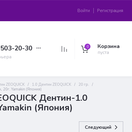
Войти
Регистрация
Корзина
 503-20-30
0
пуста
рьера
тин ZEOQUICK
/
1.0 Дентин ZEOQUICK
/
20 гр.
/
 20г, Yamakin (Япония)
ZEOQUICK Дентин-1.0
 Yamakin (Япония)
Следующий