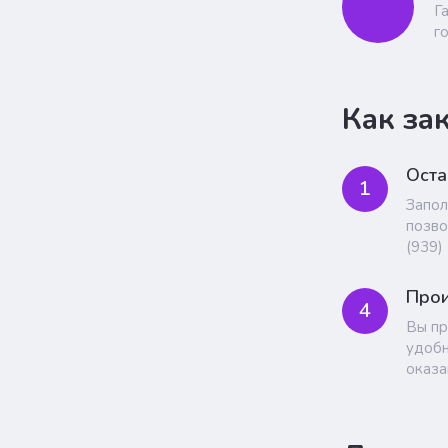
Г
г
Как за
Оста
1
Запол
позво
(939)
Прои
4
Вы пр
удобн
оказа