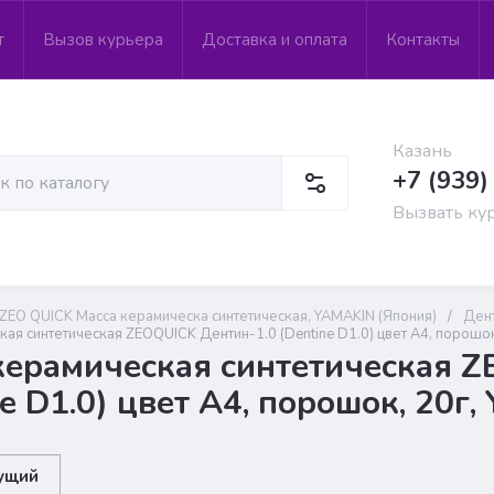
т
Вызов курьера
Доставка и оплата
Контакты
Казань
+7 (939)
Вызвать ку
ZEO QUICK Масса керамическа синтетическая, YAMAKIN (Япония)
/
Ден
ая синтетическая ZEOQUICK Дентин-1.0 (Dentine D1.0) цвет A4, порошок,
керамическая синтетическая 
e D1.0) цвет A4, порошок, 20г,
ущий