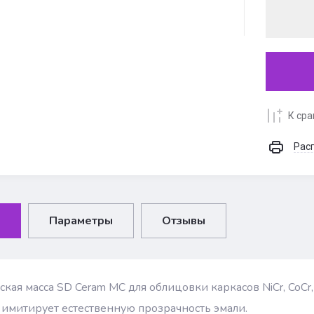
К ср
Рас
Параметры
Отзывы
кая масса SD Ceram MC для облицовки каркасов NiCr, CoCr, 
имитирует естественную прозрачность эмали.