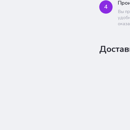
Прои
4
Вы пр
удобн
оказа
Достав