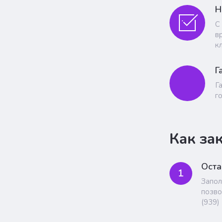
Н
С
в
к
Г
Г
г
Как за
Оста
1
Запол
позво
(939)