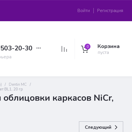
Войти
Регистрация
Корзина
 503-20-30
0
пуста
рьера
)
/
Dentin MC
/
ет BL1, 20 гр
 облицовки каркасов NiCr,
Следующий