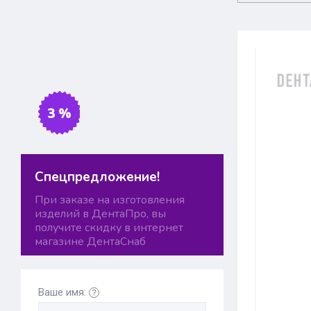
3 %
Спецпредложение!
При заказе на изготовления
изделий в ДентаПро, вы
получите скидку в интернет
магазине ДентаСнаб
Ваше имя: