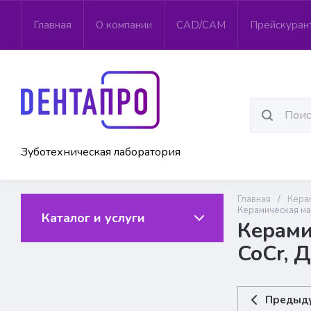
Главная
О компании
CAD/CAM
Прейскуран
Зуботехническая лаборатория
Главная
/
Кера
Керамическая мас
Каталог и услуги
Керами
CoCr, Д
Предыд