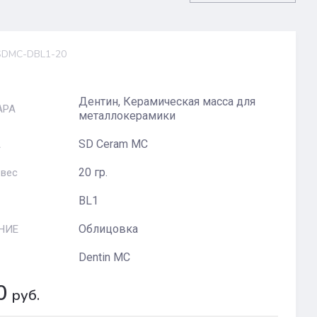
DMC-DBL1-20
Дентин, Керамическая масса для
АРА
металлокерамики
SD Ceram MC
А
20 гр.
 вес
BL1
Облицовка
НИЕ
Dentin MC
0
руб.