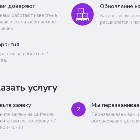
ам доверяют
Обновление ка
 нами работают известные
Каталог услуг ре
рачи и стоматологические
расширяется и по
линики
арантия
арантия на работы от 1
ода.
казать услугу
вьте заявку
Мы перезванивае
2
ните заявку на сайте или
Перезваниваем вам и
ните нам по телефону +7
обговариваем детали
 503-20-30