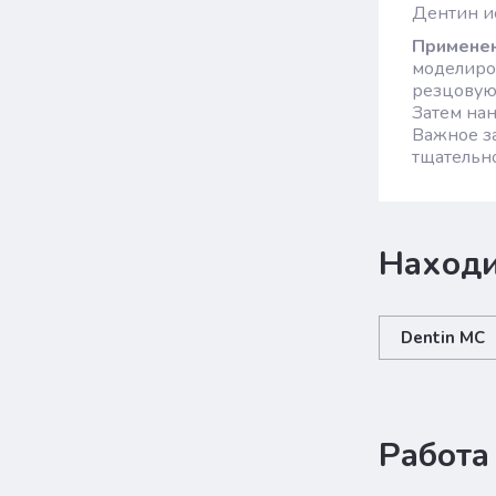
Дентин ис
Примене
моделиро
резцовую
Затем нан
Важное з
тщательно
Находи
Dentin MC
Работа