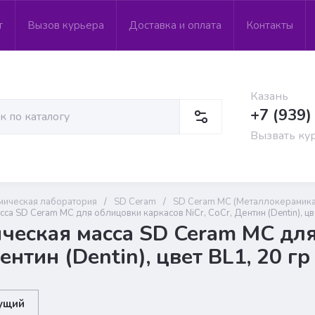
т
Вызов курьера
Доставка и оплата
Контакты
Казань
+7 (939)
Вызвать ку
мическая лаборатория
/
SD Ceram
/
SD Ceram MC (Металлокерамика
са SD Ceram MC для облицовки каркасов NiCr, CoCr, Дентин (Dentin), цв
ческая масса SD Ceram MC для
ентин (Dentin), цвет BL1, 20 гр
ущий