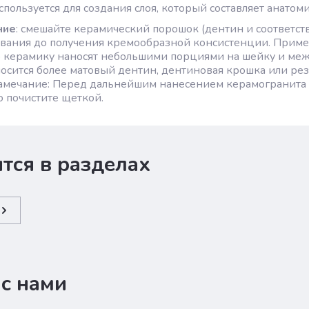
пользуется для создания слоя, который составляет анатом
ние
: смешайте керамический порошок (дентин и соответс
вания до получения кремообразной консистенции. Приме
 керамику наносят небольшими порциями на шейку и межз
осится более матовый дентин, дентиновая крошка или резе
амечание: Перед дальнейшим нанесением керамогранита о
 почистите щеткой.
тся в разделах
 с нами