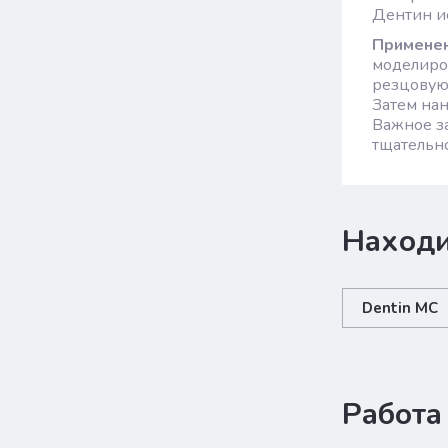
Дентин ис
Примене
моделиро
резцовую
Затем нан
Важное з
тщательно
Находи
Dentin MC
Работа