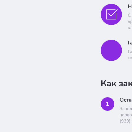
Н
С
в
к
Г
Г
г
Как за
Оста
1
Запол
позво
(939)