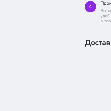
Прои
4
Вы пр
удобн
оказа
Достав