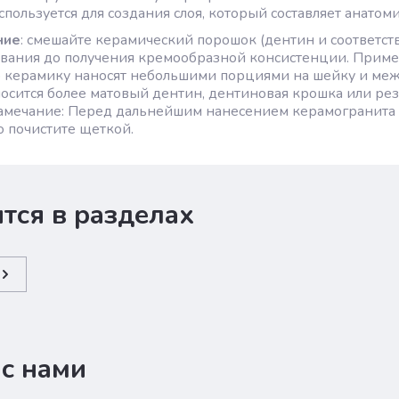
пользуется для создания слоя, который составляет анатом
ние
: смешайте керамический порошок (дентин и соответс
вания до получения кремообразной консистенции. Приме
 керамику наносят небольшими порциями на шейку и межз
осится более матовый дентин, дентиновая крошка или резе
амечание: Перед дальнейшим нанесением керамогранита о
 почистите щеткой.
тся в разделах
 с нами