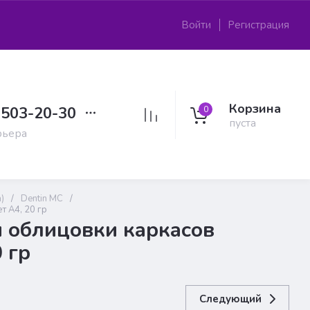
Войти
Регистрация
Корзина
 503-20-30
0
пуста
рьера
)
/
Dentin MC
/
т A4, 20 гр
я облицовки каркасов
0 гр
Следующий