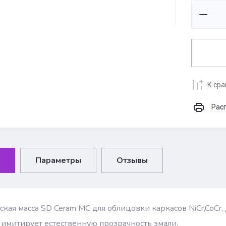
К ср
Рас
Параметры
Отзывы
кая масса SD Ceram MC для облицовки каркасов NiCr,CoCr, Д
имитирует естественную прозрачность эмали.