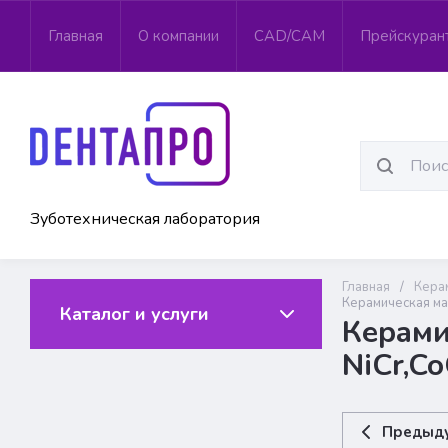
Главная
О компании
CAD/CAM
Прейскуран
Зуботехническая лаборатория
Главная
/
Кера
Керамическая мас
Каталог и услуги
Керами
NiCr,Co
Предыд