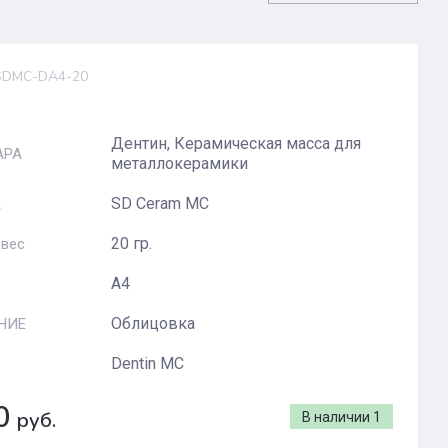
DMC-DA4-20
Дентин, Керамическая масса для
АРА
металлокерамики
SD Ceram MC
А
20 гр.
 вес
A4
Облицовка
НИЕ
Dentin MC
0
руб.
В наличии
1