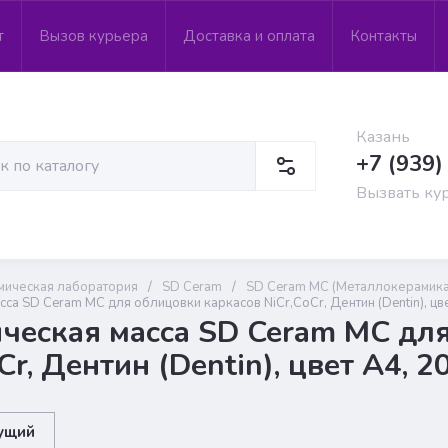
т
Вызов курьера
Доставка и оплата
Контакты
Казань
+7 (939)
Вызвать ку
мическая лаборатория
/
SD Ceram
/
SD Ceram MC (Металлокерамика
са SD Ceram MC для облицовки каркасов NiCr,CoCr, Дентин (Dentin), цве
ческая масса SD Ceram MC дл
Cr, Дентин (Dentin), цвет A4, 2
ущий