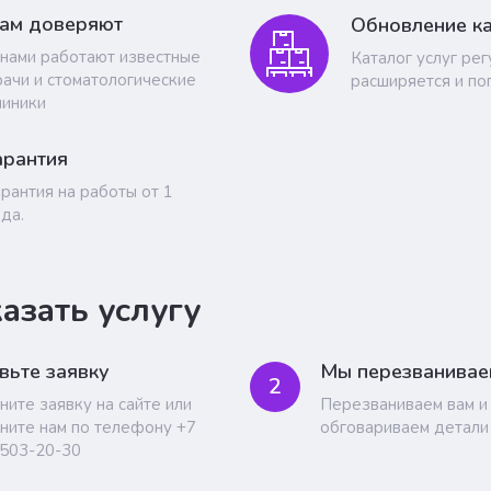
ам доверяют
Обновление ка
 нами работают известные
Каталог услуг ре
рачи и стоматологические
расширяется и по
линики
арантия
арантия на работы от 1
ода.
казать услугу
вьте заявку
Мы перезванивае
2
ните заявку на сайте или
Перезваниваем вам и
ните нам по телефону +7
обговариваем детали
 503-20-30