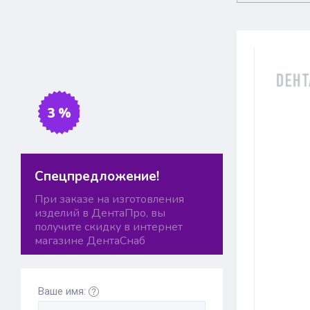
3 %
Спецпредложение!
При заказе на изготовления
изделий в ДентаПро, вы
получите скидку в интернет
магазине ДентаСнаб
Ваше имя: