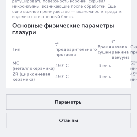
ретушировать поверхность коронки, скрывая
микроизъяны, возникающие после обработки. Еще
одно важное преимущество — возможность придать
изделию естественный блеск.
Основные физические параметры
глазури
t°
t°
Время
начала
Ск
Тип
предварительного
сушки
режима
пр
прогрева
вакуума
МС
50°
450° С
3 мин.
—
(металлокерамика)
мин
ZR (циркониевая
45°
450° С
3 мин.
—
керамика)
мин
Параметры
Отзывы