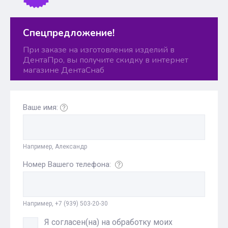
Спецпредложение!
При заказе на изготовления изделий в
ДентаПро, вы получите скидку в интернет
магазине ДентаСнаб
Ваше имя:
Например, Александр
Номер Вашего телефона:
Например, +7 (939) 503-20-30
Я согласен(на) на обработку моих