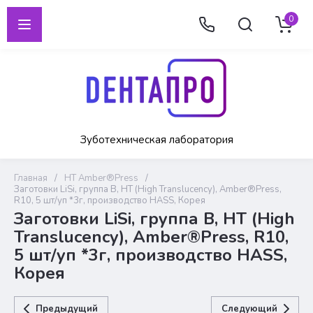
0
Зуботехническая лаборатория
Главная
/
HT Amber®Press
/
Заготовки LiSi, группа B, HT (High Translucency), Amber®Press,
R10, 5 шт/уп *3г, производство HASS, Корея
Заготовки LiSi, группа B, HT (High
Translucency), Amber®Press, R10,
5 шт/уп *3г, производство HASS,
Корея
Предыдущий
Следующий